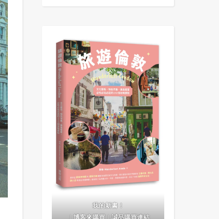
我的新書！
｜
博客來購買
｜
誠品購買連結