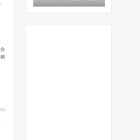
/
融合
麼都
ts