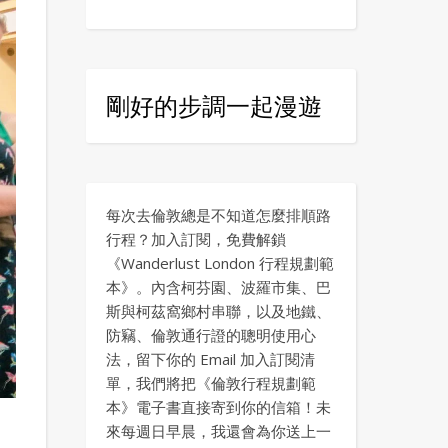
剛好的步調一起漫遊
每次去倫敦總是不知道怎麼排順路
行程？加入訂閱，免費解鎖
《Wanderlust London 行程規劃範
本》。內含柯芬園、波羅市集、巴
斯與柯茲窩鄉村串聯，以及地鐵、
防竊、倫敦通行證的聰明使用心
法，留下你的 Email 加入訂閱清
單，我們將把《倫敦行程規劃範
本》電子書直接寄到你的信箱！未
來每週日早晨，我還會為你送上一