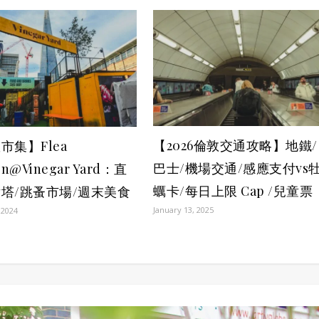
【2026倫敦交通攻略】地鐵/
市集】Flea
巴士/機場交通/感應支付vs
on@Vinegar Yard：直
蠣卡/每日上限 Cap /兒童票
塔/跳蚤市場/週末美食
January 13, 2025
 2024