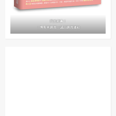
我的新書！
｜
博客來購買
｜
誠品購買連結