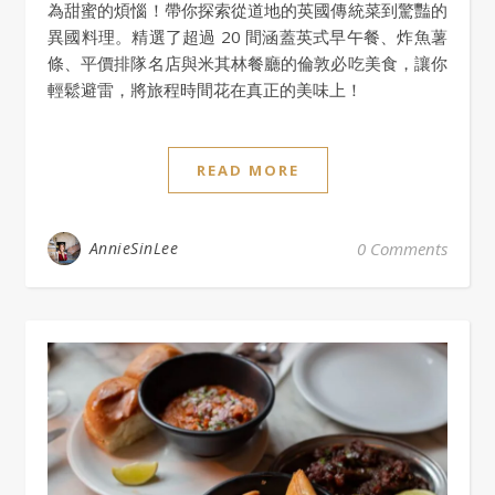
為甜蜜的煩惱！帶你探索從道地的英國傳統菜到驚豔的
異國料理。精選了超過 20 間涵蓋英式早午餐、炸魚薯
條、平價排隊名店與米其林餐廳的倫敦必吃美食，讓你
輕鬆避雷，將旅程時間花在真正的美味上！
READ MORE
AnnieSinLee
0 Comments