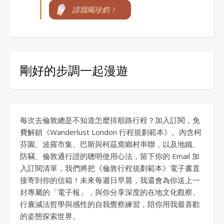
請我喝珍奶！
剛好的步調一起漫遊
每次去倫敦總是不知道怎麼排順路行程？加入訂閱，免
費解鎖《Wanderlust London 行程規劃範本》。內含柯
芬園、波羅市集、巴斯與柯茲窩鄉村串聯，以及地鐵、
防竊、倫敦通行證的聰明使用心法，留下你的 Email 加
入訂閱清單，我們將把《倫敦行程規劃範本》電子書直
接寄到你的信箱！未來每週日早晨，我還會為你送上一
封專屬的「電子報」，與你分享深度的在地文化觀察、
行囊減法哲學與感性的自我覺察練習，陪你用我最喜歡
的姿態探索世界。