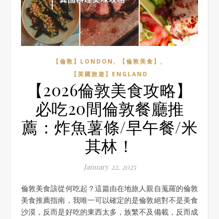
,
,
【倫敦】LONDON
【倫敦美食】
【英國旅遊】ENGLAND
【2026倫敦美食攻略】
必吃20間倫敦餐廳推
薦：炸魚薯條/早午餐/米
其林！
January 22, 2025
倫敦美食該從何吃起？這篇由在地旅人親自蒐羅的倫敦
美食推薦指南，我唯一可以確定的是倫敦絕對不是美食
沙漠，反而是好吃的東西太多，族繁不及備載，反而成