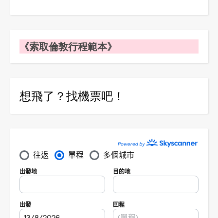
《索取倫敦行程範本》
想飛了？找機票吧！