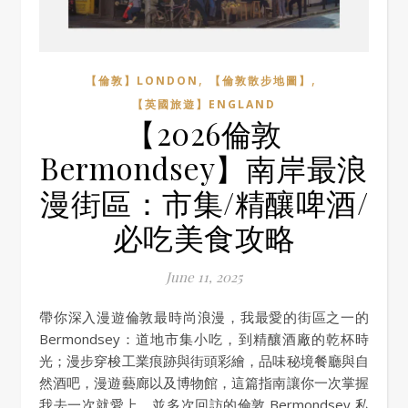
,
,
【倫敦】LONDON
【倫敦散步地圖】
【英國旅遊】ENGLAND
【2026倫敦
Bermondsey】南岸最浪
漫街區：市集/精釀啤酒/
必吃美食攻略
June 11, 2025
帶你深入漫遊倫敦最時尚浪漫，我最愛的街區之一的
Bermondsey：道地市集小吃，到精釀酒廠的乾杯時
光；漫步穿梭工業痕跡與街頭彩繪，品味秘境餐廳與自
然酒吧，漫遊藝廊以及博物館，這篇指南讓你一次掌握
我去一次就愛上，並多次回訪的倫敦 Bermondsey 私