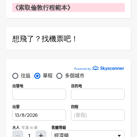
《索取倫敦行程範本》
想飛了？找機票吧！