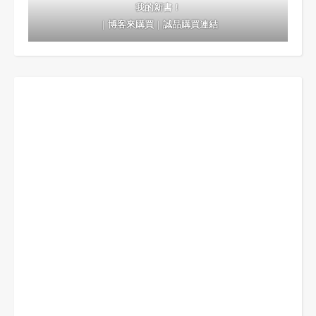
我的新書！
｜
博客來購買
｜
誠品購買連結