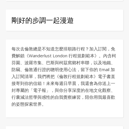
剛好的步調一起漫遊
每次去倫敦總是不知道怎麼排順路行程？加入訂閱，免
費解鎖《Wanderlust London 行程規劃範本》。內含柯
芬園、波羅市集、巴斯與柯茲窩鄉村串聯，以及地鐵、
防竊、倫敦通行證的聰明使用心法，留下你的 Email 加
入訂閱清單，我們將把《倫敦行程規劃範本》電子書直
接寄到你的信箱！未來每週日早晨，我還會為你送上一
封專屬的「電子報」，與你分享深度的在地文化觀察、
行囊減法哲學與感性的自我覺察練習，陪你用我最喜歡
的姿態探索世界。