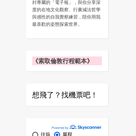
封專屬的「電子報」，與你分享深
度的在地文化觀察、行囊減法哲學
與感性的自我覺察練習，陪你用我
最喜歡的姿態探索世界。
《索取倫敦行程範本》
想飛了？找機票吧！