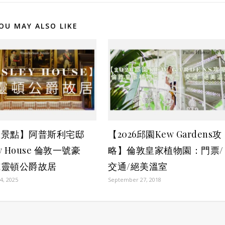
OU MAY ALSO LIKE
敦景點】阿普斯利宅邸
【2026邱園Kew Gardens攻
ey House 倫敦一號豪
略】倫敦皇家植物園：門票/
威靈頓公爵故居
交通/絕美溫室
4, 2025
September 27, 2018