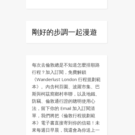
剛好的步調一起漫遊
每次去倫敦總是不知道怎麼排順路
行程？加入訂閱，免費解鎖
《Wanderlust London 行程規劃範
本》。內含柯芬園、波羅市集、巴
斯與柯茲窩鄉村串聯，以及地鐵、
防竊、倫敦通行證的聰明使用心
法，留下你的 Email 加入訂閱清
單，我們將把《倫敦行程規劃範
本》電子書直接寄到你的信箱！未
來每週日早晨，我還會為你送上一