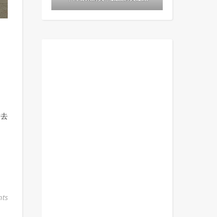
？
站去
ts