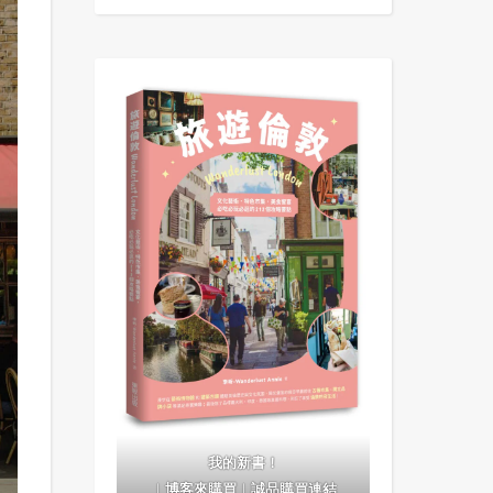
我的新書！
｜
博客來購買
｜
誠品購買連結