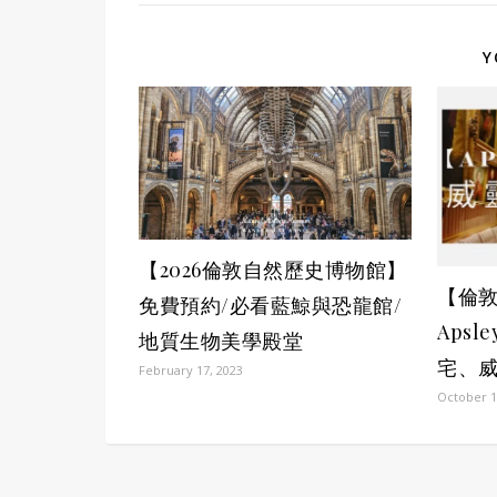
Y
【2026倫敦自然歷史博物館】
【倫
免費預約/必看藍鯨與恐龍館/
Apsl
地質生物美學殿堂
宅、
February 17, 2023
October 1