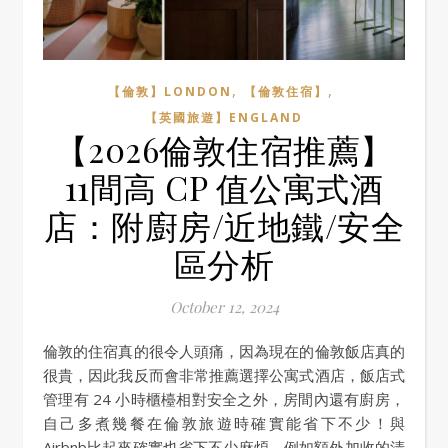
,
,
【倫敦】LONDON
【倫敦住宿】
【英國旅遊】ENGLAND
【2026倫敦住宿推薦】
11間高 CP 值公寓式酒
店：附廚房/近地鐵/安全
區分析
October 12, 2024
倫敦的住宿真的很令人頭痛，因為現在的倫敦飯店真的
很貴，因此我反而會非常推薦選擇公寓式酒店，飯店式
管理有 24 小時櫃檯相對安全之外，房間內還有廚房，
自己多煮幾餐在倫敦旅遊時確實能省下不少！與
Airbnb比起來確實也省下不少麻煩，例如額外加收的清