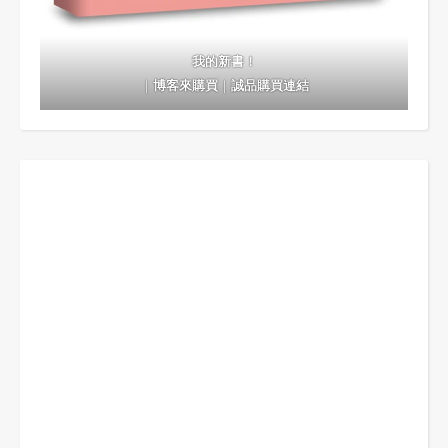
我的新書！
｜
博客來購買
｜
誠品購買連結