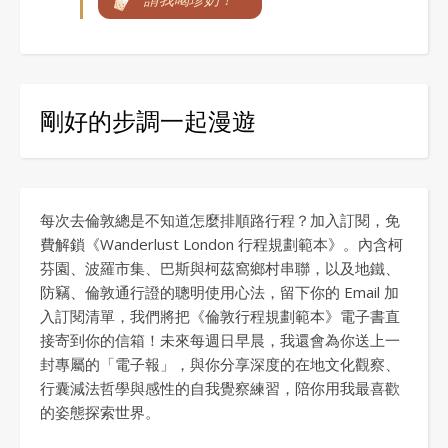
剛好的步調一起漫遊
每次去倫敦總是不知道怎麼排順路行程？加入訂閱，免
費解鎖《Wanderlust London 行程規劃範本》。內含柯
芬園、波羅市集、巴斯與柯茲窩鄉村串聯，以及地鐵、
防竊、倫敦通行證的聰明使用心法，留下你的 Email 加
入訂閱清單，我們將把《倫敦行程規劃範本》電子書直
接寄到你的信箱！未來每週日早晨，我還會為你送上一
封專屬的「電子報」，與你分享深度的在地文化觀察、
行囊減法哲學與感性的自我覺察練習，陪你用我最喜歡
的姿態探索世界。