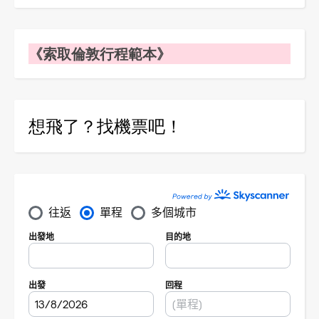
《索取倫敦行程範本》
想飛了？找機票吧！