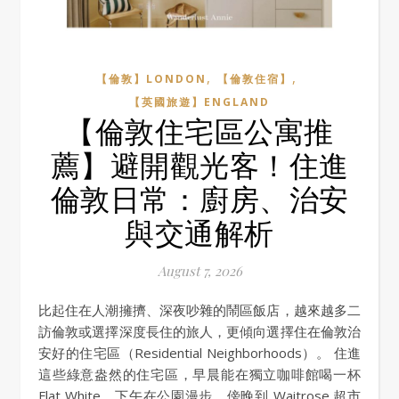
,
,
【倫敦】LONDON
【倫敦住宿】
【英國旅遊】ENGLAND
【倫敦住宅區公寓推
薦】避開觀光客！住進
倫敦日常：廚房、治安
與交通解析
August 7, 2026
比起住在人潮擁擠、深夜吵雜的鬧區飯店，越來越多二
訪倫敦或選擇深度長住的旅人，更傾向選擇住在倫敦治
安好的住宅區（Residential Neighborhoods）。 住進
這些綠意盎然的住宅區，早晨能在獨立咖啡館喝一杯
Flat White，下午在公園漫步，傍晚到 Waitrose 超市