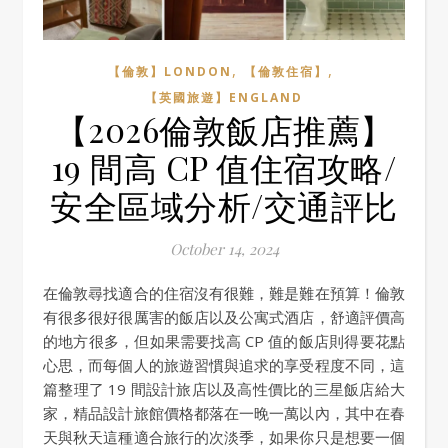
,
,
【倫敦】LONDON
【倫敦住宿】
【英國旅遊】ENGLAND
【2026倫敦飯店推薦】
19 間高 CP 值住宿攻略/
安全區域分析/交通評比
October 14, 2024
在倫敦尋找適合的住宿沒有很難，難是難在預算！倫敦
有很多很好很厲害的飯店以及公寓式酒店，舒適評價高
的地方很多，但如果需要找高 CP 值的飯店則得要花點
心思，而每個人的旅遊習慣與追求的享受程度不同，這
篇整理了 19 間設計旅店以及高性價比的三星飯店給大
家，精品設計旅館價格都落在一晚一萬以內，其中在春
天與秋天這種適合旅行的次淡季，如果你只是想要一個