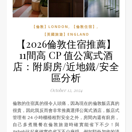
,
,
【倫敦】LONDON
【倫敦住宿】
【英國旅遊】ENGLAND
【2026倫敦住宿推薦】
11間高 CP 值公寓式酒
店：附廚房/近地鐵/安全
區分析
October 12, 2024
倫敦的住宿真的很令人頭痛，因為現在的倫敦飯店真的
很貴，因此我反而會非常推薦選擇公寓式酒店，飯店式
管理有 24 小時櫃檯相對安全之外，房間內還有廚房，
自己多煮幾餐在倫敦旅遊時確實能省下不少！與
Airbnb比起來確實也省下不少麻煩，例如額外加收的清