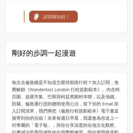
請我喝珍奶！
剛好的步調一起漫遊
每次去倫敦總是不知道怎麼排順路行程？加入訂閱，免
費解鎖《Wanderlust London 行程規劃範本》。內含柯
芬園、波羅市集、巴斯與柯茲窩鄉村串聯，以及地鐵、
防竊、倫敦通行證的聰明使用心法，留下你的 Email 加
入訂閱清單，我們將把《倫敦行程規劃範本》電子書直
接寄到你的信箱！未來每週日早晨，我還會為你送上一
封專屬的「電子報」，與你分享深度的在地文化觀察、
行囊減法哲學與感性的自我覺察練習，陪你用我最喜歡