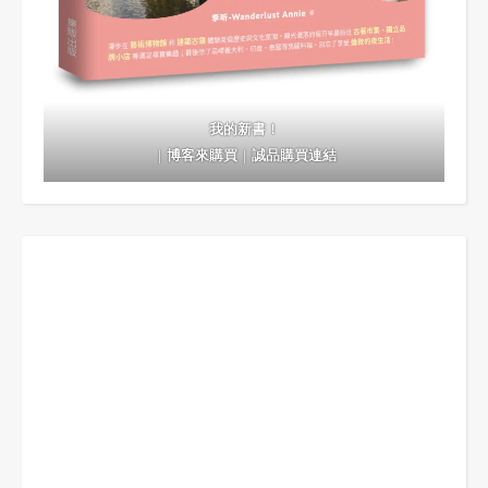
我的新書！
｜
博客來購買
｜
誠品購買連結