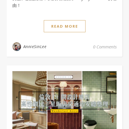
由！
READ MORE
AnnieSinLee
0 Comments