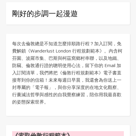
剛好的步調一起漫遊
每次去倫敦總是不知道怎麼排順路行程？加入訂閱，免
費解鎖《Wanderlust London 行程規劃範本》。內含柯
芬園、波羅市集、巴斯與柯茲窩鄉村串聯，以及地鐵、
防竊、倫敦通行證的聰明使用心法，留下你的 Email 加
入訂閱清單，我們將把《倫敦行程規劃範本》電子書直
接寄到你的信箱！未來每週日早晨，我還會為你送上一
封專屬的「電子報」，與你分享深度的在地文化觀察、
行囊減法哲學與感性的自我覺察練習，陪你用我最喜歡
的姿態探索世界。
《索取倫敦行程範本》