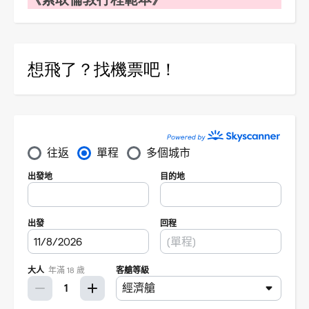
想飛了？找機票吧！