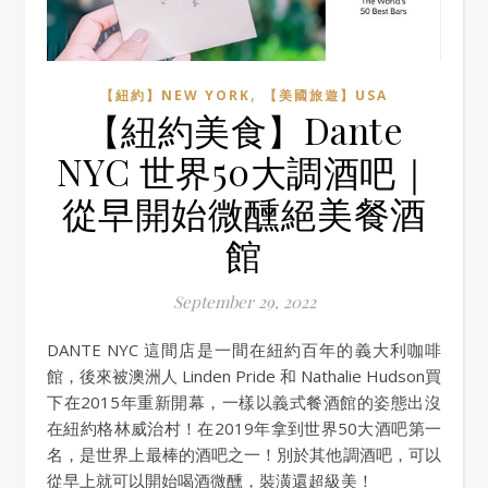
,
【紐約】NEW YORK
【美國旅遊】USA
【紐約美食】Dante
NYC 世界50大調酒吧｜
從早開始微醺絕美餐酒
館
September 29, 2022
DANTE NYC 這間店是一間在紐約百年的義大利咖啡
館，後來被澳洲人 Linden Pride 和 Nathalie Hudson買
下在2015年重新開幕，一樣以義式餐酒館的姿態出沒
在紐約格林威治村！在2019年拿到世界50大酒吧第一
名，是世界上最棒的酒吧之一！別於其他調酒吧，可以
從早上就可以開始喝酒微醺，裝潢還超級美！